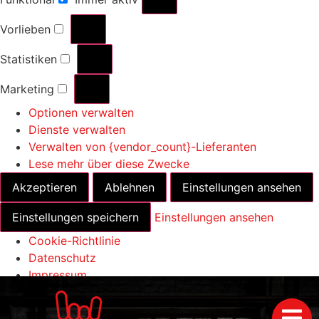
Vorlieben
Statistiken
Marketing
Optionen verwalten
Dienste verwalten
Verwalten von {vendor_count}-Lieferanten
Lese mehr über diese Zwecke
Akzeptieren
Ablehnen
Einstellungen ansehen
Einstellungen speichern
Einstellungen ansehen
Cookie-Richtlinie
Datenschutz
Impressum