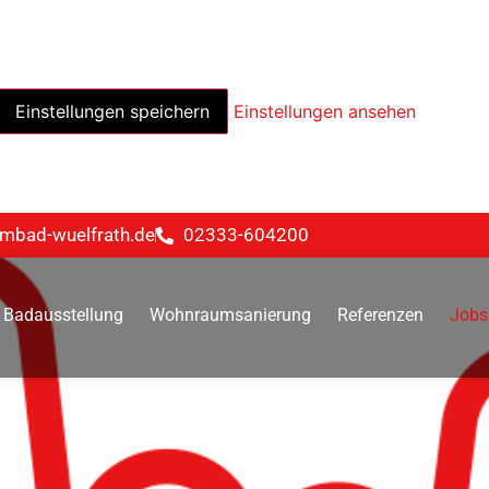
Einstellungen speichern
Einstellungen ansehen
mbad-wuelfrath.de
02333-604200
Badausstellung
Wohnraumsanierung
Referenzen
Jobs