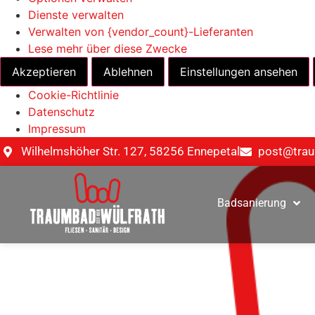
Dienste verwalten
Verwalten von {vendor_count}-Lieferanten
Lese mehr über diese Zwecke
Akzeptieren
Ablehnen
Einstellungen ansehen
Cookie-Richtlinie
Datenschutz
Impressum
Wilhelmshöher Str. 127, 58256 Ennepetal
post@trau
Badsanierung
Jobs