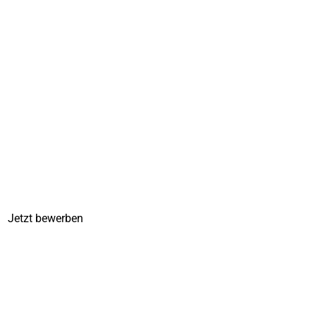
enbauer (m/w/d)
kenbauer (m/w/d) für unser Team.
n uns auf Deine Bewerbung.
Jetzt bewerben