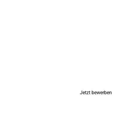
Fliesenleger (m/w/d)
Wir suchen Fliesenleger (m/w/d) für uns
Wir freuen uns auf Deine Bewerbun
Jetzt bewerben