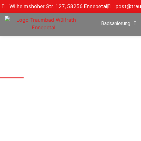
Wilhelmshöher Str. 127, 58256 Ennepetal
post@trau
Badsanierung
Teilbadsanieru
Die perfekte Lösung für Ihr Badezimmer Hage
Schritt für Schritt zu Ihrem Traumbad!