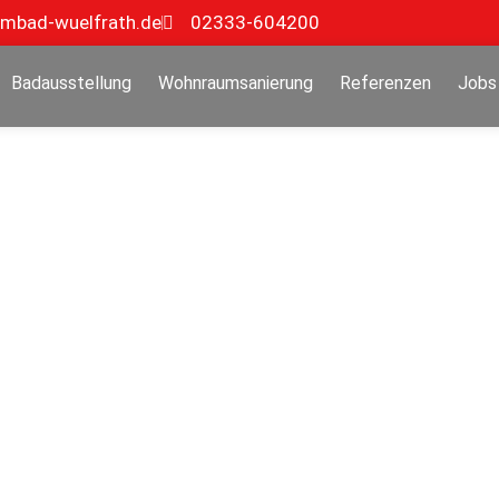
mbad-wuelfrath.de
02333-604200
Badausstellung
Wohnraumsanierung
Referenzen
Jobs
ng
n, Gevelsberg, Schwelm und Wetter.